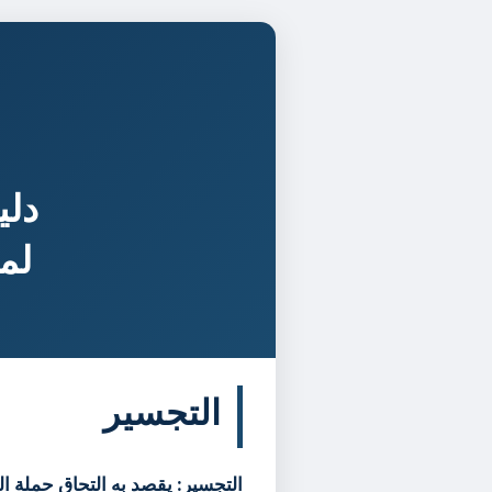
دلي
لم
التجسير
التجسير: يقصد به التحاق حملة ال